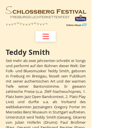
Teddy Smith
​​Seit mehr als zwei Jahrzenten schreibt er Songs
und performt auf den Bühnen dieser Welt: Der
Folk- und Bluesmusiker Teddy Smith, geboren
in Freiburg im Breisgau, fesselt sein Publikum
mit seiner authentischen Art und der warmen
Tiefe seiner Baritonstimme. Er gewann
zahlreiche Preise (u.a. ZMF-Nachwuchspreis, 1.
Platz beim Jazz Open Bandcontest, 2. Platz Play
Live) und durfte u.a. als Vorband des
weltbekannten Jazzsängers Gregory Porter im
Mercedes Benz Museum in Stuttgart auftreten.
Unterstützt wird Teddy Smith (Gesang, Gitarre)
von Julian Höferlin (Drums) Paul Broßmer
(Bass, Gesang) und Ferdinand Reutter (Piano,