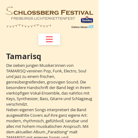
Tamarisq
Die sieben jungen Musiker:innen von
TAMARISQ vereinen Pop, Funk, Electro, Soul
und Jazz zu einem frischen,
genreübergreifenden, groovigen Sound. Die
besondere Handschrift der Band liegt in ihrem
vierköpfigen Vokal-Ensemble, das nahtlos mit
Keys, Synthesizer, Bass, Gitarre und Schlagzeug
verschmilzt.
Neben eigenen Songs interpretiert die Band
ausgewählte Covers auf ihre ganz eigene Art:
modern, rhythmisch, gefühlvoll, tanzbar und
alles mit hohem musikalischen Anspruch. Mit
dem aktuellen Album „Paradising“ malt
TAMARISQ mit eigenen Songs und