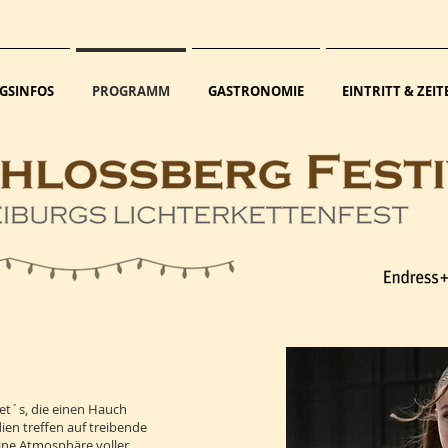
GSINFOS
PROGRAMM
GASTRONOMIE
EINTRITT & ZEIT
et´s, die einen Hauch
en treffen auf treibende
eine Atmosphäre voller